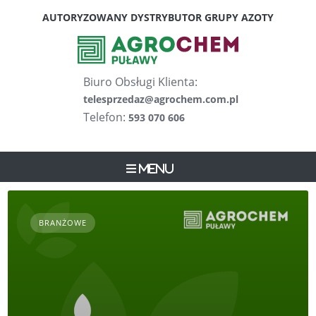
Skip
AUTORYZOWANY DYSTRYBUTOR GRUPY AZOTY
to
content
Biuro Obsługi Klienta:
telesprzedaz@agrochem.com.pl
Telefon:
593 070 606
Menu
BRANŻOWE