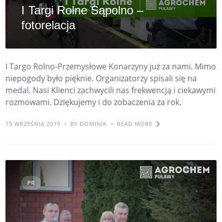
I Targi Rolne Sąpolno –
fotorelacja
I Targo Rolno-Przemysłowe Konarzyny już za nami. Mimo
niepogody było pięknie. Organizatorzy spisali się na
medal. Nasi Klienci zachwycili nas frekwencją i ciekawymi
rozmowami. Dziękujemy i do zobaczenia za rok.
19 WRZEŚNIA 2019
BY DOMINIK
READ MORE
PR