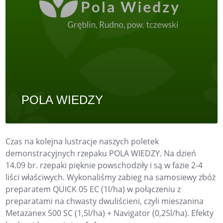
POLA WIEDZY
Czas na kolejna lustracje naszych poletek
demonstracyjnych rzepaku POLA WIEDZY. Na dzień
14.09 br. rzepaki pięknie powschodziły i są w fazie 2-4
liści właściwych. Wykonaliśmy zabieg na samosiewy zbóż
preparatem QUICK 05 EC (1l/ha) w połączeniu z
preparatami na chwasty dwuliścieni, czyli mieszanina
Metazanex 500 SC (1,5l/ha) + Navigator (0,25l/ha). Efekty