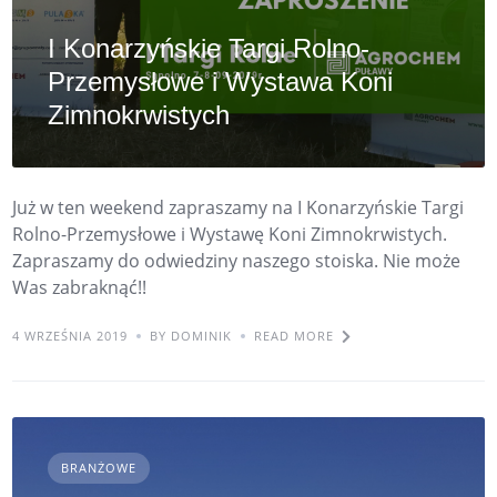
I Konarzyńskie Targi Rolno-
Przemysłowe i Wystawa Koni
Zimnokrwistych
Już w ten weekend zapraszamy na I Konarzyńskie Targi
Rolno-Przemysłowe i Wystawę Koni Zimnokrwistych.
Zapraszamy do odwiedziny naszego stoiska. Nie może
Was zabraknąć!!
4 WRZEŚNIA 2019
BY DOMINIK
READ MORE
BRANŻOWE