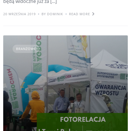
będą widoczne już za [...]
20 WRZEŚNIA 2019
BY DOMINIK
READ MORE
BRANŻOWE