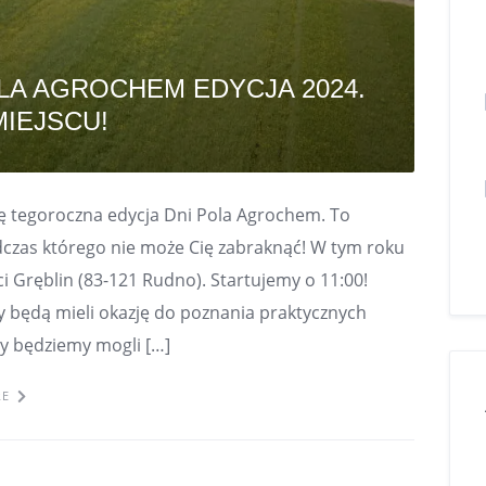
POLA AGROCHEM EDYCJA 2024.
MIEJSCU!
się tegoroczna edycja Dni Pola Agrochem. To
czas którego nie może Cię zabraknąć! W tym roku
i Gręblin (83-121 Rudno). Startujemy o 11:00!
y będą mieli okazję do poznania praktycznych
ty będziemy mogli […]
RE