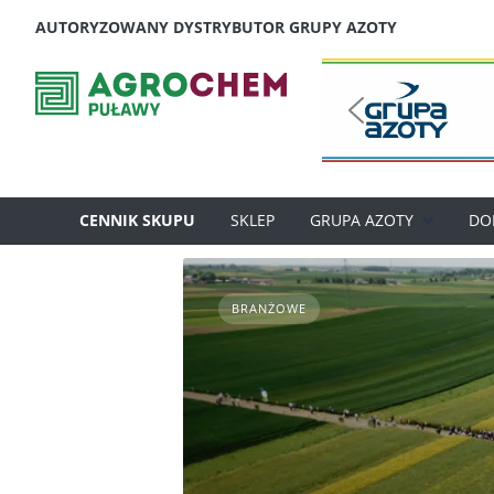
Skip
AUTORYZOWANY DYSTRYBUTOR GRUPY AZOTY
to
content
CENNIK SKUPU
SKLEP
GRUPA AZOTY
DO
BRANŻOWE