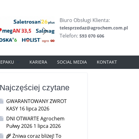
Biuro Obsługi Klienta:
telesprzedaz@agrochem.com.pl
Telefon:
593 070 606
ZEPAKU
KARIERA
SOCIAL MEDIA
KONTAKT
Najczęściej czytane
GWARANTOWANY ZWROT
KASY
16 lipca 2026
DNI OTWARTE Agrochem
Pułwy 2026
1 lipca 2026
🌾 Żniwa coraz bliżej! To