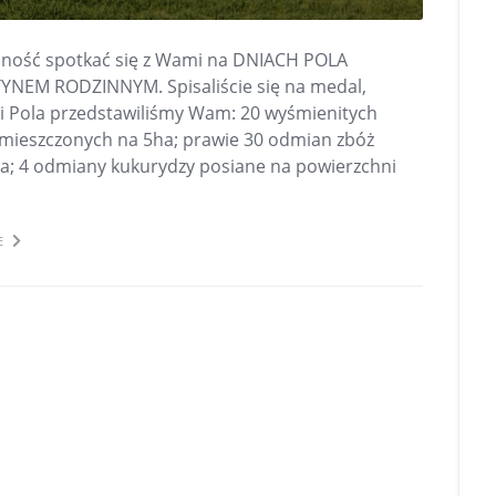
emność spotkać się z Wami na DNIACH POLA
TYNEM RODZINNYM. Spisaliście się na medal,
ni Pola przedstawiliśmy Wam: 20 wyśmienitych
ieszczonych na 5ha; prawie 30 odmian zbóż
a; 4 odmiany kukurydzy posiane na powierzchni
E