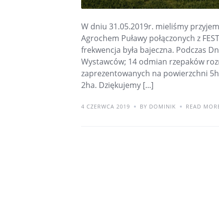
W dniu 31.05.2019r. mieliśmy przyj
Agrochem Puławy połączonych z ‍FES
frekwencja była bajeczna. Podczas D
Wystawców; 14 odmian rzepaków rozm
zaprezentowanych na powierzchni 5h
2ha. Dziękujemy [...]
4 CZERWCA 2019
BY DOMINIK
READ MOR