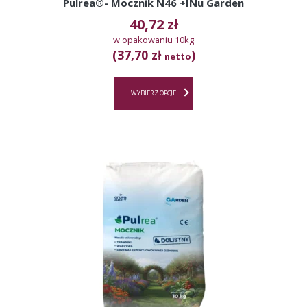
Pulrea®- Mocznik N46 +INu Garden
40,72
zł
w opakowaniu 10kg
(37,70 zł
)
netto
WYBIERZ OPCJE