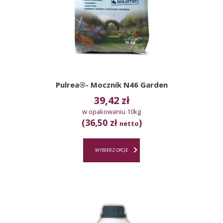
Pulrea®- Mocznik N46 Garden
39,42
zł
w opakowaniu 10kg
(36,50 zł
)
netto
WYBIERZ OPCJE