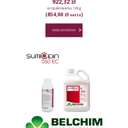
922,32
zł
w opakowaniu 12kg
(854,00 zł
)
netto
DODAJ DO KOSZYKA