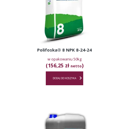
Polifoska® 8 NPK 8‑24‑24
w opakowaniu 50kg
(156,25 zł
)
netto
DODAJ DO KOSZYKA