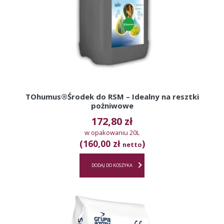
TOhumus®Środek do RSM – Idealny na resztki
pożniwowe
172,80
zł
w opakowaniu 20L
(160,00 zł
)
netto
DODAJ DO KOSZYKA