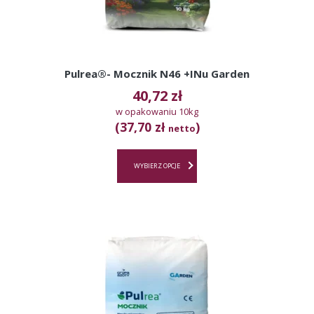
Pulrea®- Mocznik N46 +INu Garden
40,72
zł
w opakowaniu 10kg
(37,70 zł
)
netto
WYBIERZ OPCJE