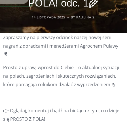
POLA! odc. 1🌾
14 LISTOPADA 2025
BY PAULINA S.
Zapraszamy na pierwszy odcinek naszej nowej serii
nagrań z doradcami i menedżerami Agrochem Puławy
🎥
Prosto z upraw, wprost do Ciebie – o aktualnej sytuacji
na polach, zagrożeniach i skutecznych rozwiązaniach,
które pomagają rolnikom działać z wyprzedzeniem 💪
👉 Oglądaj, komentuj i bądź na bieżąco z tym, co dzieje
się
PROSTO Z POLA
!