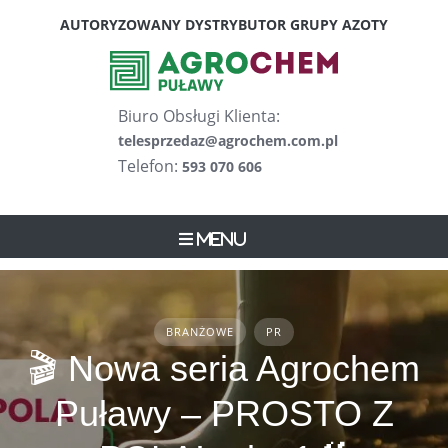
Skip
AUTORYZOWANY DYSTRYBUTOR GRUPY AZOTY
to
content
Biuro Obsługi Klienta:
telesprzedaz@agrochem.com.pl
Telefon:
593 070 606
Menu
BRANŻOWE
PR
🎬 Nowa seria Agrochem
Puławy – PROSTO Z