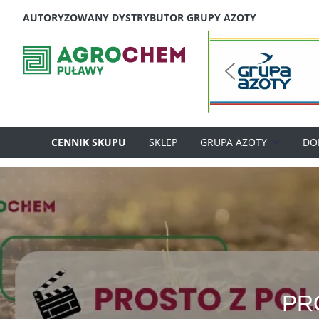
Skip
AUTORYZOWANY DYSTRYBUTOR GRUPY AZOTY
to
content
CENNIK SKUPU
SKLEP
GRUPA AZOTY
DO
PRO