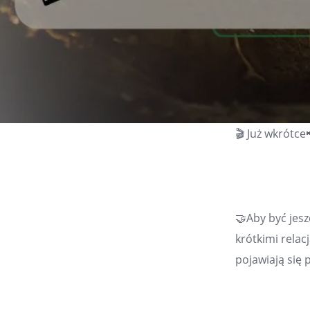
🎬 Już wkrótc
🤝Aby być jesz
krótkimi relacj
pojawiają się