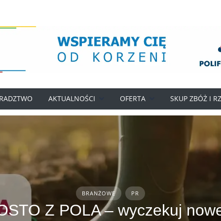
RADZTWO
AKTUALNOŚCI
OFERTA
SKUP ZBÓŻ I R
BRANŻOWE
PR
STO Z POLA – wyczekuj now