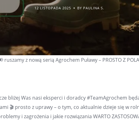
12 LISTOPADA 2025
BY PAULINA S.
e📢 ruszamy z nową serią Agrochem Puławy – PROSTO Z POLA!
cze bliżej Was nasi eksperci i doradcy #TeamAgrochem będą 
ami 🎬 prosto z uprawy – o tym, co aktualnie dzieje się w roln
 problemy i zagrożenia i jakie rozwiązania WARTO ZASTOSOW