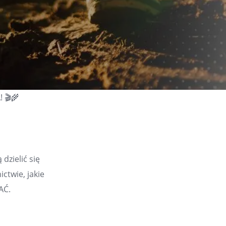
 🎬🌾
dzielić się
ictwie, jakie
AĆ.