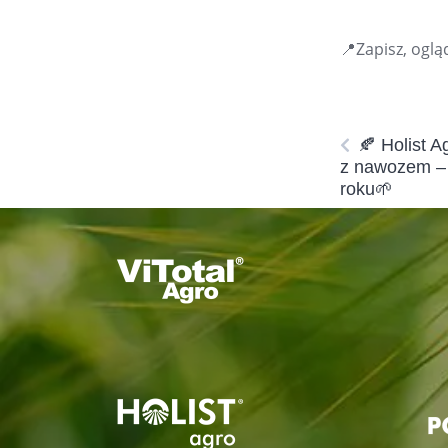
📍Zapisz, oglą
🍂 Holist A
z nawozem – 
roku🌱