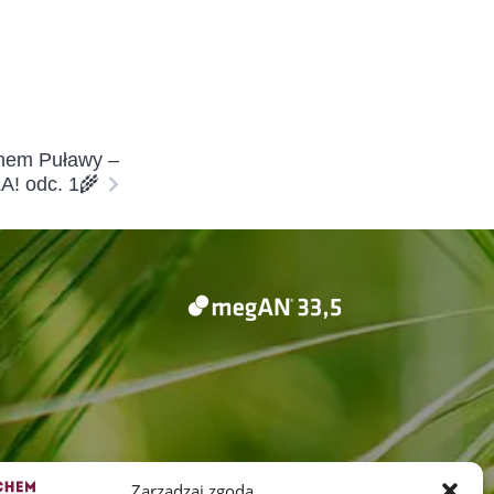
chem Puławy –
! odc. 1🌾
Zarządzaj zgodą