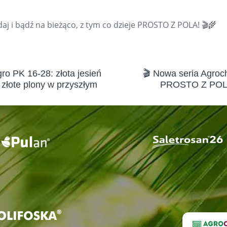
daj i bądź na bieżąco, z tym co dzieje PROSTO Z POLA! 🎬🌾
gro PK 16-28: złota jesień
🎬 Nowa seria Agro
złote plony w przyszłym
PROSTO Z POLA