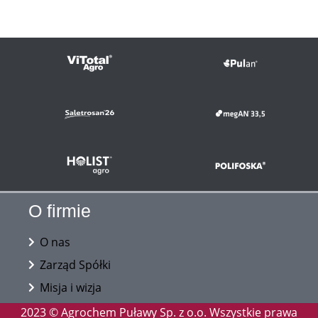
O firmie
O nas
Zarząd Spółki
Misja i wizja
2023 © Agrochem Puławy Sp. z o.o. Wszystkie prawa