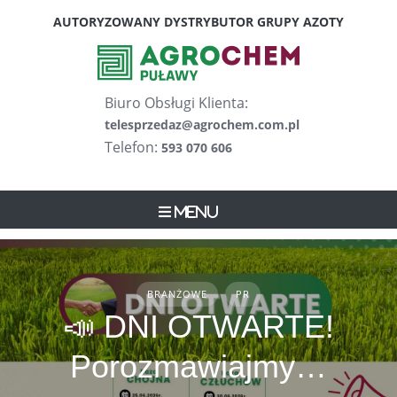
Skip
AUTORYZOWANY DYSTRYBUTOR GRUPY AZOTY
to
content
Biuro Obsługi Klienta:
telesprzedaz@agrochem.com.pl
Telefon:
593 070 606
Menu
BRANŻOWE
PR
📣 DNI OTWARTE!
Porozmawiajmy…