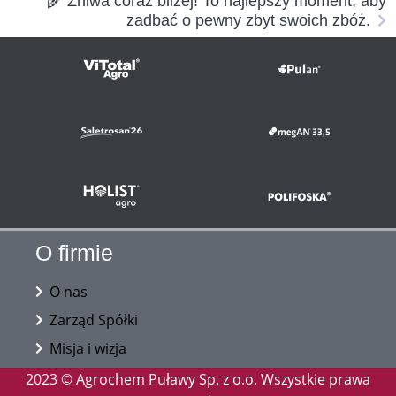
🌾 Żniwa coraz bliżej! To najlepszy moment, aby
zadbać o pewny zbyt swoich zbóż.
O firmie
O nas
Zarząd Spółki
Misja i wizja
2023 © Agrochem Puławy Sp. z o.o. Wszystkie prawa