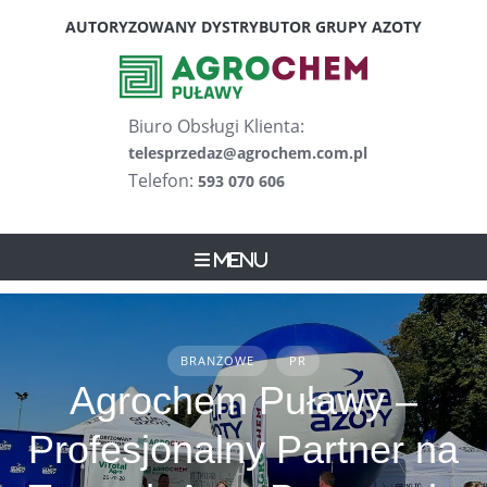
Skip
AUTORYZOWANY DYSTRYBUTOR GRUPY AZOTY
to
content
Biuro Obsługi Klienta:
telesprzedaz@agrochem.com.pl
Telefon:
593 070 606
Menu
BRANŻOWE
PR
Agrochem Puławy –
Profesjonalny Partner na