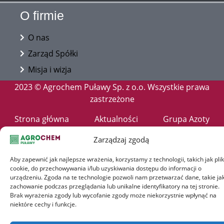
O firmie
O nas
Zarząd Spółki
Misja i wizja
2023 © Agrochem Puławy Sp. z o.o. Wszystkie prawa
zastrzeżone
Strona główna
Aktualności
Grupa Azoty
Doradztwo
Kariera
Produkty
Zarządzaj zgodą
Polityka COOKIES
RODO
Aby zapewnić jak najlepsze wrażenia, korzystamy z technologii, takich jak plik
Terms and Conditions
cookie, do przechowywania i/lub uzyskiwania dostępu do informacji o
urządzeniu. Zgoda na te technologie pozwoli nam przetwarzać dane, takie ja
zachowanie podczas przeglądania lub unikalne identyfikatory na tej stronie.
Brak wyrażenia zgody lub wycofanie zgody może niekorzystnie wpłynąć na
niektóre cechy i funkcje.