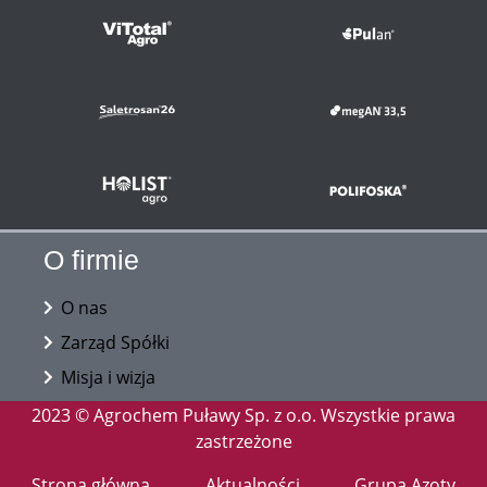
O firmie
O nas
Zarząd Spółki
Misja i wizja
2023 © Agrochem Puławy Sp. z o.o. Wszystkie prawa
zastrzeżone
Strona główna
Aktualności
Grupa Azoty