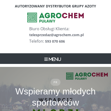
Skip
AUTORYZOWANY DYSTRYBUTOR GRUPY AZOTY
to
content
Biuro Obsługi Klienta:
telesprzedaz@agrochem.com.pl
Telefon:
593 070 606
Menu
PR
Wspieramy młodych
sportowców